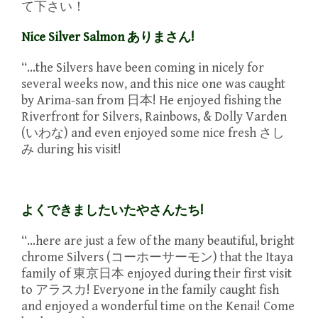
て下さい！
Nice Silver Salmon ありまさん!
“…the Silvers have been coming in nicely for
several weeks now, and this nice one was caught
by Arima-san from 日本! He enjoyed fishing the
Riverfront for Silvers, Rainbows, & Dolly Varden
(いわな) and even enjoyed some nice fresh さし
み during his visit!
よくできましたいたやさんたち!
“…here are just a few of the many beautiful, bright
chrome Silvers (コーホーサーモン) that the Itaya
family of 東京日本 enjoyed during their first visit
to アラスカ! Everyone in the family caught fish
and enjoyed a wonderful time on the Kenai! Come