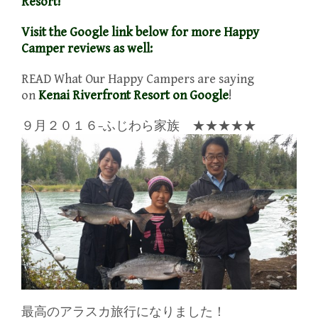
Resort!
Visit the Google link below for more Happy
Camper reviews as well:
READ What Our Happy Campers are saying
on
Kenai Riverfront Resort on Google
!
９月２０１６−ふじわら家族
★
★
★
★
★
最高のアラスカ旅行になりました！