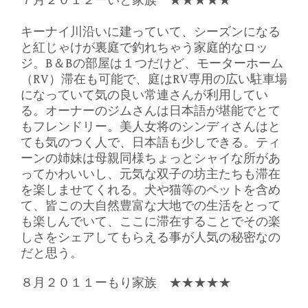
７月２０１２ーいと家族
★
★
★
★
★
キーナイ川沿いに建っていて、シーズンになる
と紅じゃけが裏庭で釣れちゃう家庭的なロッ
ジ。B＆Bの部屋は１つだけど、モーターホーム
（RV）滞在も可能で、庭はRV専用の広い駐車場
になっていて気の良い常連さんが利用してい
る。オーナーのジムさんは日本語が堪能でとて
もフレンドリー。美人女将のシンディさんはと
ても気のつく人で、日本語も少しできる。ティ
ーンの姉妹は母親同様ちょっとシャイな所があ
ってかわいいし、元気な双子の坊主たちも滞在
を楽しませてくれる。犬や猫等のペットを含め
て、皆この大自然豊富な大地での生活をとって
も楽しんでいて、ここに滞在することでその楽
しさをシェアしてもらえる事が人気の秘密なの
だと思う。
８月２０１１ーもり家族
★
★
★
★
★