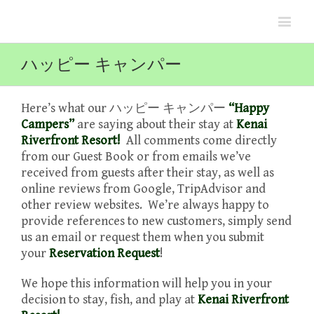
ハッピー キャンパー
Here’s what our
ハッピー
キャンパー
“Happy
Campers”
are saying about their stay at
Kenai
Riverfront Resort!
All comments come directly
from our Guest Book or from emails we’ve
received from guests after their stay, as well as
online reviews from Google, TripAdvisor and
other review websites. We’re always happy to
provide references to new customers, simply send
us an email or request them when you submit
your
Reservation Request
!
We hope this information will help you in your
decision to stay, fish, and play at
Kenai Riverfront